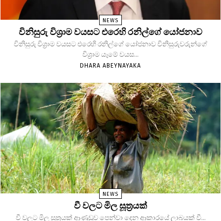
NEWS
විනිසුරු විශ්‍රාම වයසට එරෙහි රනිල්ගේ යෝජනාව
විනිසුරු විශ්‍රාම වයසට එරෙහි රනිල්ගේ යෝජනාව විනිසුරුවරුන්ගේ
විශ්‍රාම යෑමේ වයස...
DHARA ABEYNAYAKA
NEWS
වී වලට මිල සූත්‍රයක්
වී වලට මිල සූත්‍රයක් ආණුඩුව පෙන්වා දෙන ආකාරයේ ලාබයක් වී...