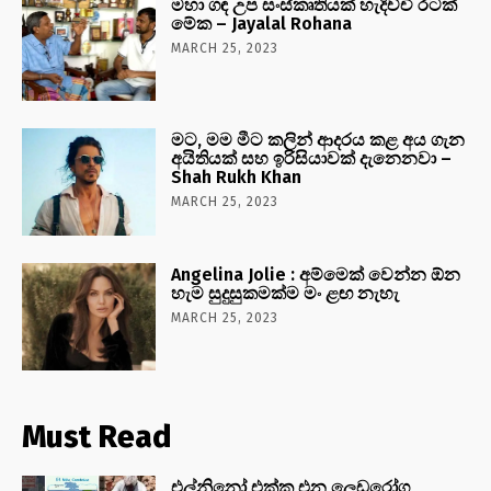
මහා ගඳ උප සංස්කෘතියක් හැදිච්චි රටක්
මේක – Jayalal Rohana
MARCH 25, 2023
මට, මම මීට කලින් ආදරය කළ අය ගැන
අයිතියක් සහ ඉරිසියාවක් දැනෙනවා –
Shah Rukh Khan
MARCH 25, 2023
Angelina Jolie : අම්මෙක් වෙන්න ඕන
හැම සුදුසුකමක්ම මං ළඟ නැහැ
MARCH 25, 2023
Must Read
එල්නිනෝ එක්ක එන ලෙඩරෝග