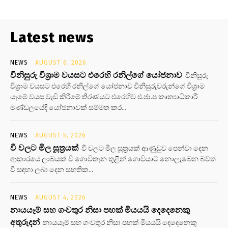
Latest news
NEWS
AUGUST 6, 2026
විනිසුරු විශ්‍රාම වයසට එරෙහි රනිල්ගේ යෝජනාව
විනිසුරු
විශ්‍රාම වයසට එරෙහි රනිල්ගේ යෝජනාව විනිසුරුවරුන්ගේ විශ්‍රාම
යෑමේ වයස වැඩි කිරීමේ තීරණයට එරෙහිව එ.ජා.ප කෘත්‍යාධිකාරී
මණ්ඩලයේදී යෝජනාවක් සම්මත කර...
NEWS
AUGUST 5, 2026
වී වලට මිල සූත්‍රයක්
වී වලට මිල සූත්‍රයක් ආණුඩුව පෙන්වා දෙන
ආකාරයේ ලාබයක් වී ගොවිතැන තුළින් ගොවියාට නොලැබෙන බවත්
වී සඳහා ලබා දෙන සහතික...
NEWS
AUGUST 4, 2026
නායයෑම් සහ ගංවතුර නිසා පහක් මියයයි දෙදෙනෙකු
අතුරුදන්
නායයෑම් සහ ගංවතුර නිසා පහක් මියයයි දෙදෙනෙකු