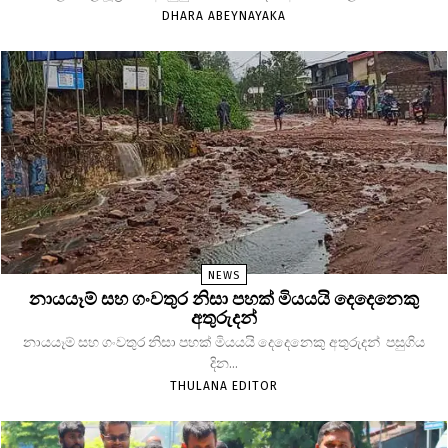
DHARA ABEYNAYAKA
NEWS
නායයෑම් සහ ගංවතුර නිසා පහක් මියයයි දෙදෙනෙකු
අතුරුදන්
නායයෑම් සහ ගංවතුර නිසා පහක් මියයයි දෙදෙනෙකු අතුරුදන් පසුගිය
දින...
THULANA EDITOR