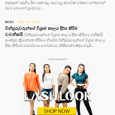
අතුරුදන් පසුගිය දින දෙක තුළ ඇද හැලුණු අධික වර්ෂාව හේතුවෙන්
රටේ බොහෝ ප්‍රදේශවල...
NEWS
JULY 29, 2026
විනිසුරුවරුන්ගේ විශ්‍රාම කාලය දිර්ඝ කිරිම
වංචනිකයි
විනිසුරුවරුන්ගේ විශ්‍රාම කාලය දිර්ඝ කිරිම වංචනිකයි
ආණ්ඩුව ක්‍රියාත්මක කිරිමට නියමිත විනිසුරුවරුන්ගේ විශ්‍රාම කාලය
දිර්ඝ කිරිමේ ව්‍යවස්ථා සංශෝධනයට නිතීඥ ක්ෂේතුයේ දැඩි...
- Advertisement -