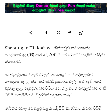
Shooting in Hikkaduwa හික්කඩුව කුමාරකන්ද
ප්‍රදේශයේ අද (03) පස්වරු 7.00 ට පමණ වෙඩි තැබීමක් සිදුව
තිබෙනවා.
යතුරුපැදියකින් පැමිණි පුද්ගලයෙකු විසින් පුද්ගලයින්
දෙදෙනෙකු ඉලක්ක ක​ර වෙඩි ප්‍රහාරය එල්ල කර ඇති අතර,
තුවාල ලැබූ දෙදෙනා කරපිටිය රෝහල වෙත ඇතුලත් කර ඇති
බවයි පොලීසිය වැඩිදුරටත් සඳහන් කළේ.
මාර්ගය අසල වෙළෙඳසැළක රැඳී සිටි කාන්තාවක් සහ පිරිමි