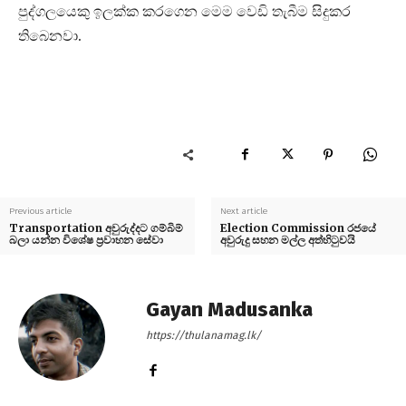
පුද්ගලයෙකු ඉලක්ක කරගෙන මෙම වෙඩි තැබීම සිදුකර
තිබෙනවා.
Previous article
Next article
Transportation අවුරුද්දට ගම්බිම්
Election Commission රජයේ
බලා යන්න විශේෂ ප්‍රවාහන සේවා
අවුරුදු සහන මල්ල අත්හිටුවයි
Gayan Madusanka
https://thulanamag.lk/