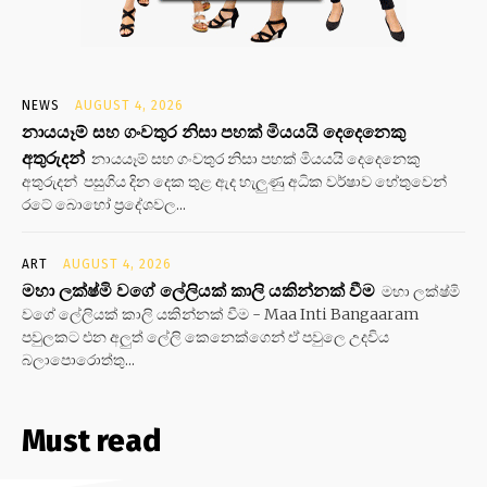
NEWS
AUGUST 4, 2026
නායයෑම් සහ ගංවතුර නිසා පහක් මියයයි දෙදෙනෙකු
අතුරුදන්
නායයෑම් සහ ගංවතුර නිසා පහක් මියයයි දෙදෙනෙකු
අතුරුදන් පසුගිය දින දෙක තුළ ඇද හැලුණු අධික වර්ෂාව හේතුවෙන්
රටේ බොහෝ ප්‍රදේශවල...
ART
AUGUST 4, 2026
මහා ලක්ෂ්මි වගේ ලේලියක් කාලි යකින්නක් වීම
මහා ලක්ෂ්මි
වගේ ලේලියක් කාලි යකින්නක් වීම - Maa Inti Bangaaram
පවුලකට එන අලුත් ලේලි කෙනෙක්ගෙන් ඒ පවුලෙ උදවිය
බලාපොරොත්තු...
Must read