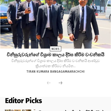
NEWS
විනිසුරුවරුන්ගේ විශ්‍රාම කාලය දිර්ඝ කිරිම වංචනිකයි
විනිසුරුවරුන්ගේ විශ්‍රාම කාලය දිර්ඝ කිරිම වංචනිකයි ආණ්ඩුව
ක්‍රියාත්මක කිරිමට නියමිත...
TIRAN KUMARA BANGAGAMAARACHCHI
Editor Picks