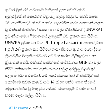
ආධාර ට්‍රක් රථ සමීපයට මිනිසුන් ළඟා වෙද්දී පූර්ව
දැනුම්දීමකින් තොරවම ඊශ්‍රායල හමුදා ඔවුන්ට වෙඩි තබන
බව සාක්ෂිකරුවන් පවසනවා. පලස්තීන සරණාගතයන් සඳහා
වූ එක්සත් ජාතීන්ගේ සහන සහ වැඩ ඒජන්සියේ (UNWRA)
ප්‍රධානියා මෙය “මරණයේ උගුලක්” බව ප්‍රකාශ කර සිටියා.
UNWRA ප්‍රධානියා වන Phillippe Lazzarini අඟහරුවාදා
( ජුනි 24) ප්‍රකාශ කර සිටියේ ගාසා තීරයේ ආහාර බෙදා දීමේ
ක්‍රියාවලිය මානුෂීයත්වයට අවමන් කරන පිළිකුල් සහගත
ක්‍රියාවක් බවයි. එක්සත් ජාතීන්ගේ සංවිධානය GHF හා වැඩ
කිරීම ප්‍රතික්ෂේප කර ඇත්තේ එය හමුදා අරමුණුවලට ඉඩ
සලසන බව පවසමින්. මේ අතර ජාත්‍යන්තර නීතිවේදීන්ගේ
කොමිසම තවත් කණ්ඩායම් 14 ක් හා එක්ව ගාසා තීරයේ
හමුදාකරණය වූ මානුෂීය ආධාර මෙහෙයුම් වහාම නතර
කරන ලෙස ඉල්ලා සිටියා.
–
Al Jazeera
ඇසුරිනි –