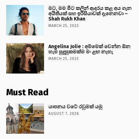
මට, මම මීට කලින් ආදරය කළ අය ගැන
අයිතියක් සහ ඉරිසියාවක් දැනෙනවා –
Shah Rukh Khan
MARCH 25, 2023
Angelina Jolie : අම්මෙක් වෙන්න ඕන
හැම සුදුසුකමක්ම මං ළඟ නැහැ
MARCH 25, 2023
Must Read
යාපනය වටේ රවුමක් යමු
AUGUST 7, 2026