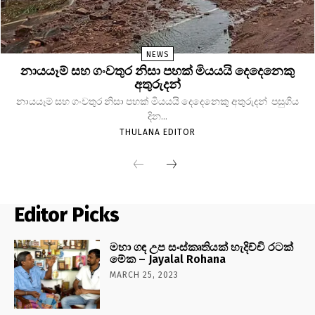
NEWS
නායයෑම් සහ ගංවතුර නිසා පහක් මියයයි දෙදෙනෙකු
අතුරුදන්
නායයෑම් සහ ගංවතුර නිසා පහක් මියයයි දෙදෙනෙකු අතුරුදන් පසුගිය
දින...
THULANA EDITOR
Editor Picks
මහා ගඳ උප සංස්කෘතියක් හැදිච්චි රටක්
මේක – Jayalal Rohana
MARCH 25, 2023