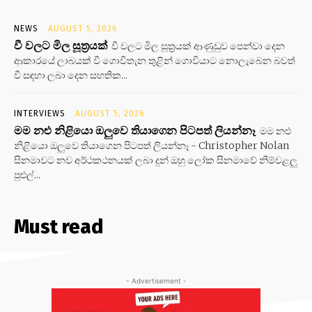
NEWS
AUGUST 5, 2026
වී වලට මිල සූත්‍රයක්
වී වලට මිල සූත්‍රයක් ආණුඩුව පෙන්වා දෙන
ආකාරයේ ලාබයක් වී ගොවිතැන තුළින් ගොවියාට නොලැබෙන බවත්
වී සඳහා ලබා දෙන සහතික...
INTERVIEWS
AUGUST 5, 2026
මම නළු නිළියො ඔලුවෙ තියාගෙන පිටපත් ලියන්නෑ
මම නළු
නිළියො ඔලුවෙ තියාගෙන පිටපත් ලියන්නෑ - Christopher Nolan
සිනමාවට නව අර්ථකථනයක් ලබා දුන් ඔහු ලෝක සිනමාවේ නිම්වළලු
පුළුල්...
Must read
- Advertisement -