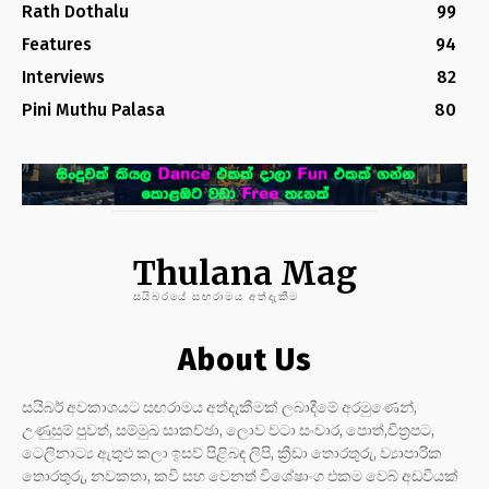
Rath Dothalu
99
Features
94
Interviews
82
Pini Muthu Palasa
80
Thulana Mag
සයිබරයේ සඟරාමය අත්දැකීම
About Us
සයිබර් අවකාශයට සඟරාමය අත්දැකීමක් ලබාදීමේ අරමුණෙන්,
උණුසුම් පුවත්, සම්මුඛ සාකච්ඡා, ලොව වටා සංචාර, පොත්,චිත්‍රපට,
ටෙලිනාට්‍ය ඇතුළු කලා ඉසව් පිළිබඳ ලිපි, ක්‍රීඩා තොරතුරු, ව්‍යාපාරික
තොරතුරු, නවකතා, කවි සහ වෙනත් විශේෂාංග එකම වෙබ් අඩවියක්