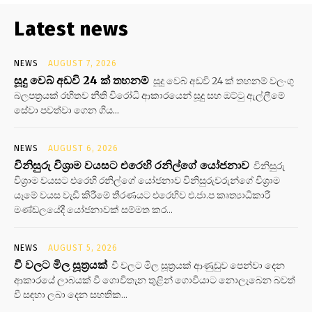
Latest news
NEWS
AUGUST 7, 2026
සූදු වෙබ් අඩවි 24 ක් තහනම්
සූදු වෙබ් අඩවි 24 ක් තහනම් වලංගු
බලපත්‍රයක් රහිතව නීති විරෝධි ආකාරයෙන් සූදු සහ ඔට්ටු ඇල්ලීමේ
සේවා පවත්වා ගෙන ගිය...
NEWS
AUGUST 6, 2026
විනිසුරු විශ්‍රාම වයසට එරෙහි රනිල්ගේ යෝජනාව
විනිසුරු
විශ්‍රාම වයසට එරෙහි රනිල්ගේ යෝජනාව විනිසුරුවරුන්ගේ විශ්‍රාම
යෑමේ වයස වැඩි කිරීමේ තීරණයට එරෙහිව එ.ජා.ප කෘත්‍යාධිකාරී
මණ්ඩලයේදී යෝජනාවක් සම්මත කර...
NEWS
AUGUST 5, 2026
වී වලට මිල සූත්‍රයක්
වී වලට මිල සූත්‍රයක් ආණුඩුව පෙන්වා දෙන
ආකාරයේ ලාබයක් වී ගොවිතැන තුළින් ගොවියාට නොලැබෙන බවත්
වී සඳහා ලබා දෙන සහතික...