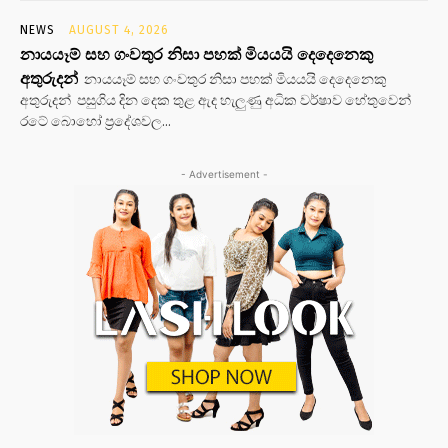
NEWS
AUGUST 4, 2026
නායයෑම් සහ ගංවතුර නිසා පහක් මියයයි දෙදෙනෙකු
අතුරුදන්
නායයෑම් සහ ගංවතුර නිසා පහක් මියයයි දෙදෙනෙකු
අතුරුදන් පසුගිය දින දෙක තුළ ඇද හැලුණු අධික වර්ෂාව හේතුවෙන්
රටේ බොහෝ ප්‍රදේශවල...
- Advertisement -