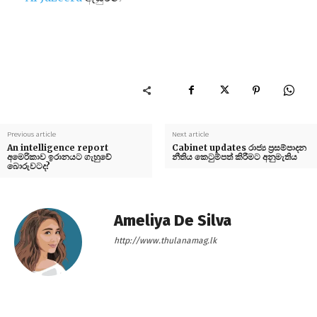
Previous article
Next article
An intelligence report
Cabinet updates රාජ්‍ය ප්‍රසම්පාදන
අමෙරිකාව ඉරානයට ගැහුවේ
නීතිය කෙටුම්පත් කිරීමට අනුමැතිය
බොරුවටද?
Ameliya De Silva
http://www.thulanamag.lk