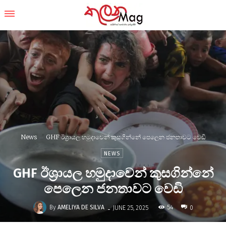
News
GHF ඊශ්‍රායල හමුදාවෙන් කුසගින්නේ පෙලෙන ජනතාවට වෙඩි
NEWS
GHF ඊශ්‍රායල හමුදාවෙන් කුසගින්නේ
පෙලෙන ජනතාවට වෙඩි
-
By
AMELIYA DE SILVA
54
JUNE 25, 2025
0