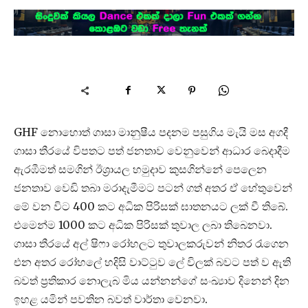
GHF නොහොත් ගාසා මානුෂීය පදනම පසුගිය මැයි මස අගදී
ගාසා තීරයේ විපතට පත් ජනතාව වෙනුවෙන් ආධාර බෙදාදීම
ඇරඹීමත් සමගින් ඊශ්‍රායල හමුදාව කුසගින්නේ පෙලෙන
ජනතාව වෙඩි තබා මරාදැමීමට පටන් ගත් අතර ඒ හේතුවෙන්
මේ වන විට 400 කට අධික පිරිසක් ඝාතනයට ලක් වී තිබේ.
එමෙන්ම 1000 කට අධික පිරිසක් තුවාල ලබා තිබෙනවා.
ගාසා තීරයේ අල් ෂිෆා රෝහලට තුවාලකරුවන් නිතර රැගෙන
එන අතර රෝහලේ හදිසි වාට්ටුව ලේ විලක් බවට පත් ව ඇති
බවත් ප්‍රතිකාර නොලැබ මිය යන්නන්ගේ සංඛ්‍යාව දිනෙන් දින
ඉහළ යමින් පවතින බවත් වාර්තා වෙනවා.