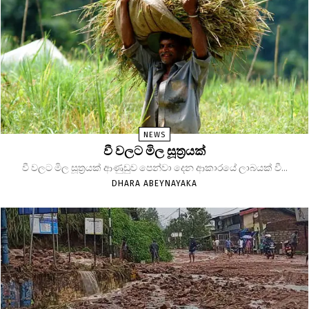
NEWS
වී වලට මිල සූත්‍රයක්
වී වලට මිල සූත්‍රයක් ආණුඩුව පෙන්වා දෙන ආකාරයේ ලාබයක් වී...
DHARA ABEYNAYAKA