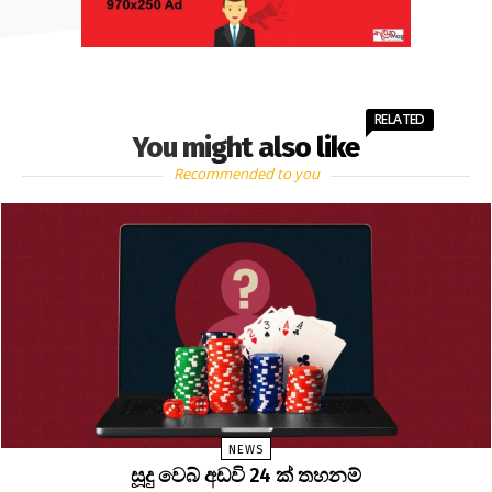
RELATED
You might also like
Recommended to you
NEWS
සූදු වෙබ් අඩවි 24 ක් තහනම්