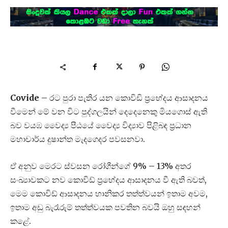
Covide
– රට පුරා පැතිර යන කොවිඩි ප්‍රභේදය ආසාදනය
වීමෙන් මේ වන විට පුද්ගලයින් දෙදෙනෙකු මියගොස් ඇති
බව වයඹ වෛද්‍ය පීඨයේ වෛද්‍ය විද්‍යාව පිළිබඳ ප්‍රධාන
මහාචාර්ය දුෂාන්ත මැදගෙදර පවසනවා.
ඒ අනුව මෙරට ස්වසන රෝගීන්ගේ 9% – 13% අතර
සංඛ්‍යාවකට නව කොවිඩ් ප්‍රභේදය ආසාදනය වී ඇති බවත්,
මෙම කොවිඩ් ආසාදනය හානිකර තත්ත්වයන් ඉතාම අවම,
ඉතාම අඩු බැරෑරුම් තත්ත්වයක පවතින බවයි ඔහු සඳහන්
කළේ.