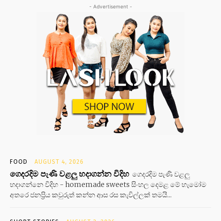
- Advertisement -
FOOD
AUGUST 4, 2026
ගෙදරදිම පැණි වළලු හදාගන්න විදිහ
ගෙදරදිම පැණි වළලු
හදාගන්නෙ විදිහ - homemade sweets සිංහල දෙමළ මේ හැමෝම
අතරෙ ජනප්‍රිය කවුරුත් කන්න ආස රස කැවිල්ලක් තමයි...