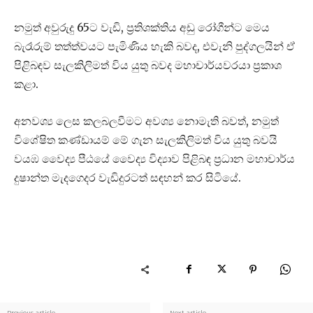
නමුත් අවුරුදු 65ට වැඩි, ප්‍රතිශක්තිය අඩු රෝගීන්ට මෙය
බැරෑරුම් තත්ත්වයට පැමිණිය හැකි බවද, එවැනි පුද්ගලයින් ඒ
පිළිබඳව සැලකිලිමත් විය යුතු බවද මහාචාර්යවරයා ප්‍රකාශ
කළා.
අනවශ්‍ය ලෙස කලබලවීමට අවශ්‍ය නොමැති බවත්, නමුත්
විශේෂිත කණ්ඩායම් මේ ගැන සැලකිලිමත් විය යුතු බවයි
වයඹ වෛද්‍ය පීඨයේ වෛද්‍ය විද්‍යාව පිළිබඳ ප්‍රධාන මහාචාර්ය
දුෂාන්ත මැදගෙදර වැඩිදුරටත් සඳහන් කර සිටියේ.
Previous article
Next article