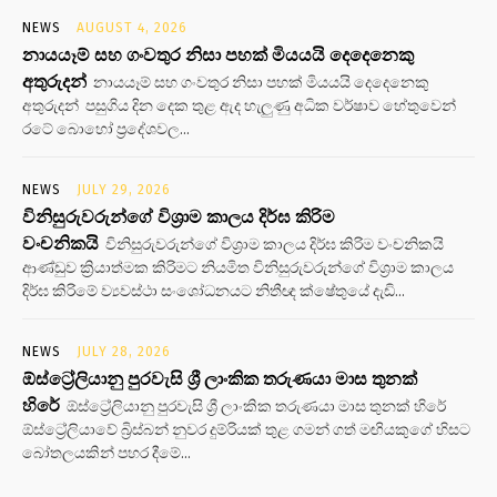
NEWS
AUGUST 4, 2026
නායයෑම් සහ ගංවතුර නිසා පහක් මියයයි දෙදෙනෙකු
අතුරුදන්
නායයෑම් සහ ගංවතුර නිසා පහක් මියයයි දෙදෙනෙකු
අතුරුදන් පසුගිය දින දෙක තුළ ඇද හැලුණු අධික වර්ෂාව හේතුවෙන්
රටේ බොහෝ ප්‍රදේශවල...
NEWS
JULY 29, 2026
විනිසුරුවරුන්ගේ විශ්‍රාම කාලය දිර්ඝ කිරිම
වංචනිකයි
විනිසුරුවරුන්ගේ විශ්‍රාම කාලය දිර්ඝ කිරිම වංචනිකයි
ආණ්ඩුව ක්‍රියාත්මක කිරිමට නියමිත විනිසුරුවරුන්ගේ විශ්‍රාම කාලය
දිර්ඝ කිරිමේ ව්‍යවස්ථා සංශෝධනයට නිතීඥ ක්ෂේතුයේ දැඩි...
NEWS
JULY 28, 2026
ඕස්ට්‍රේලියානු පුරවැසි ශ්‍රී ලාංකික තරුණයා මාස තුනක්
හිරේ
ඕස්ට්‍රේලියානු පුරවැසි ශ්‍රී ලාංකික තරුණයා මාස තුනක් හිරේ
ඕස්ට්‍රේලියාවේ බ්‍රිස්බන් නුවර දුම්රියක් තුළ ගමන් ගත් මඟියකුගේ හිසට
බෝතලයකින් පහර දීමේ...