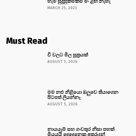
හැම සුදුසුකමක්ම මං ළඟ නැහැ
MARCH 25, 2023
Must Read
වී වලට මිල සූත්‍රයක්
AUGUST 5, 2026
මම නළු නිළියො ඔලුවෙ තියාගෙන
පිටපත් ලියන්නෑ
AUGUST 5, 2026
නායයෑම් සහ ගංවතුර නිසා පහක්
මියයයි දෙදෙනෙකු අතුරුදන්