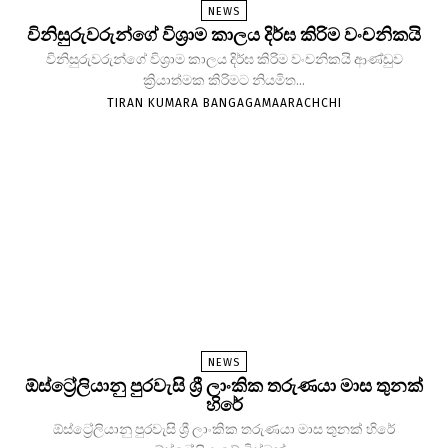
NEWS
විනිසුරුවරුන්ගේ විශ්‍රාම කාලය දිර්ඝ කිරිම වංචනිකයි
විනිසුරුවරුන්ගේ විශ්‍රාම කාලය දිර්ඝ කිරිම වංචනිකයි ආණ්ඩුව
ක්‍රියාත්මක කිරිමට නියමිත...
TIRAN KUMARA BANGAGAMAARACHCHI
NEWS
ඕස්ට්‍රේලියානු පුරවැසි ශ්‍රී ලාංකික තරුණයා මාස තුනක්
හිරේ
ඕස්ට්‍රේලියානු පුරවැසි ශ්‍රී ලාංකික තරුණයා මාස තුනක් හිරේ