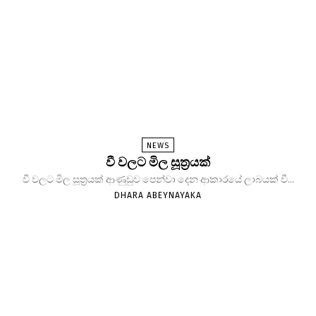
NEWS
වී වලට මිල සූත්‍රයක්
වී වලට මිල සූත්‍රයක් ආණුඩුව පෙන්වා දෙන ආකාරයේ ලාබයක් වී...
DHARA ABEYNAYAKA