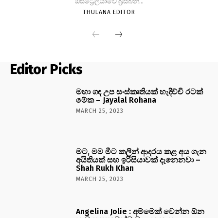
ඕස්ට්‍රේලියාවේ බ්‍රිස්බන්...
THULANA EDITOR
Editor Picks
මහා ගඳ උප සංස්කෘතියක් හැදිච්චි රටක්
මේක – Jayalal Rohana
MARCH 25, 2023
මට, මම මීට කලින් ආදරය කළ අය ගැන
අයිතියක් සහ ඉරිසියාවක් දැනෙනවා –
Shah Rukh Khan
MARCH 25, 2023
Angelina Jolie : අම්මෙක් වෙන්න ඕන