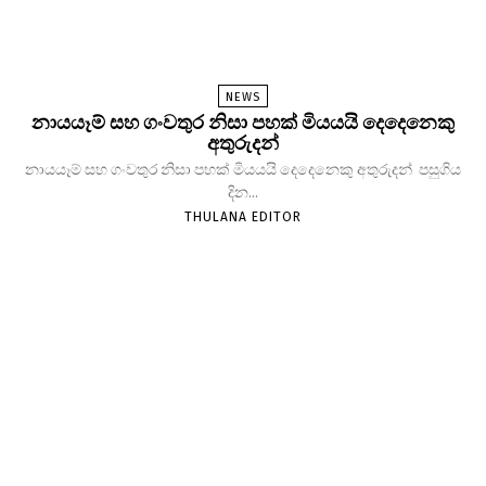
NEWS
නායයෑම් සහ ගංවතුර නිසා පහක් මියයයි දෙදෙනෙකු
අතුරුදන්
නායයෑම් සහ ගංවතුර නිසා පහක් මියයයි දෙදෙනෙකු අතුරුදන් පසුගිය
දින...
THULANA EDITOR