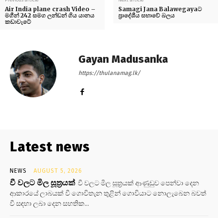
Air India plane crash Video –
Samagi Jana Balawegayaට
මගීන් 242 සමග ලන්ඩන් ගිය යානය
ප්‍රාදේශීය සභාවේ බලය
කඩාවැටේ
Gayan Madusanka
https://thulanamag.lk/
Latest news
NEWS
AUGUST 5, 2026
වී වලට මිල සූත්‍රයක්
වී වලට මිල සූත්‍රයක් ආණුඩුව පෙන්වා දෙන
ආකාරයේ ලාබයක් වී ගොවිතැන තුළින් ගොවියාට නොලැබෙන බවත්
වී සඳහා ලබා දෙන සහතික...