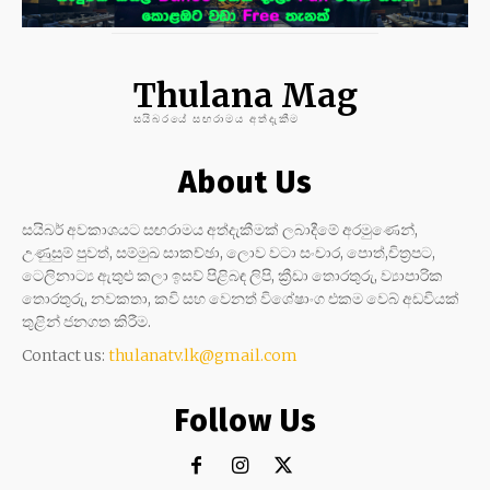
Thulana Mag
සයිබරයේ සඟරාමය අත්දැකීම
About Us
සයිබර් අවකාශයට සඟරාමය අත්දැකීමක් ලබාදීමේ අරමුණෙන්,
උණුසුම් පුවත්, සම්මුඛ සාකච්ඡා, ලොව වටා සංචාර, පොත්,චිත්‍රපට,
ටෙලිනාට්‍ය ඇතුළු කලා ඉසව් පිළිබඳ ලිපි, ක්‍රීඩා තොරතුරු, ව්‍යාපාරික
තොරතුරු, නවකතා, කවි සහ වෙනත් විශේෂාංග එකම වෙබ් අඩවියක්
තුළින් ජනගත කිරීම.
Contact us:
thulanatv.lk@gmail.com
Follow Us