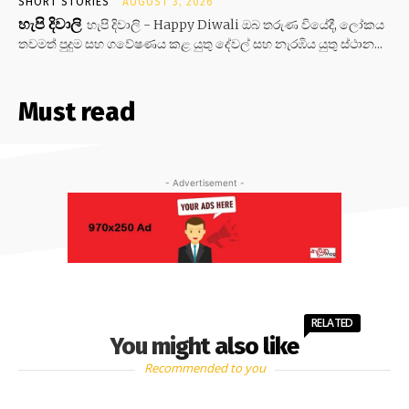
SHORT STORIES
AUGUST 3, 2026
හැපි දිවාලි
හැපි දිවාලි - Happy Diwali ඔබ තරුණ වියේදී, ලෝකය
තවමත් පුදුම සහ ගවේෂණය කළ යුතු දේවල් සහ නැරඹිය යුතු ස්ථාන...
Must read
- Advertisement -
RELATED
You might also like
Recommended to you