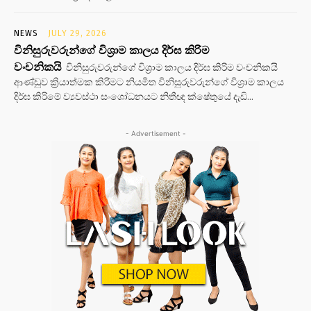
NEWS
JULY 29, 2026
විනිසුරුවරුන්ගේ විශ්‍රාම කාලය දිර්ඝ කිරිම
වංචනිකයි
විනිසුරුවරුන්ගේ විශ්‍රාම කාලය දිර්ඝ කිරිම වංචනිකයි
ආණ්ඩුව ක්‍රියාත්මක කිරිමට නියමිත විනිසුරුවරුන්ගේ විශ්‍රාම කාලය
දිර්ඝ කිරිමේ ව්‍යවස්ථා සංශෝධනයට නිතීඥ ක්ෂේතුයේ දැඩි...
- Advertisement -