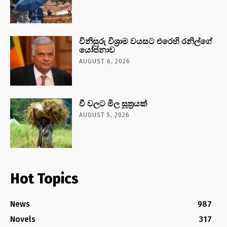
විනිසුරු විශ්‍රාම වයසට එරෙහි රනිල්ගේ
යෝජනාව
AUGUST 6, 2026
වී වලට මිල සූත්‍රයක්
AUGUST 5, 2026
Hot Topics
News
987
Novels
317