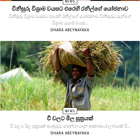
NEWS
විනිසුරු විශ්‍රාම වයසට එරෙහි රනිල්ගේ යෝජනාව
විනිසුරු විශ්‍රාම වයසට එරෙහි රනිල්ගේ යෝජනාව විනිසුරුවරුන්ගේ
විශ්‍රාම යෑමේ වයස...
DHARA ABEYNAYAKA
NEWS
වී වලට මිල සූත්‍රයක්
වී වලට මිල සූත්‍රයක් ආණුඩුව පෙන්වා දෙන ආකාරයේ ලාබයක් වී...
DHARA ABEYNAYAKA