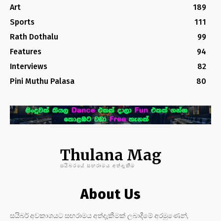
Art
189
Sports
111
Rath Dothalu
99
Features
94
Interviews
82
Pini Muthu Palasa
80
Thulana Mag
සයිබරයේ සඟරාමය අත්දැකීම
About Us
සයිබර් අවකාශයට සඟරාමය අත්දැකීමක් ලබාදීමේ අරමුණෙන්,