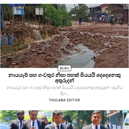
NEWS
නායයෑම් සහ ගංවතුර නිසා පහක් මියයයි දෙදෙනෙකු
අතුරුදන්
නායයෑම් සහ ගංවතුර නිසා පහක් මියයයි දෙදෙනෙකු අතුරුදන් පසුගිය
දින...
THULANA EDITOR