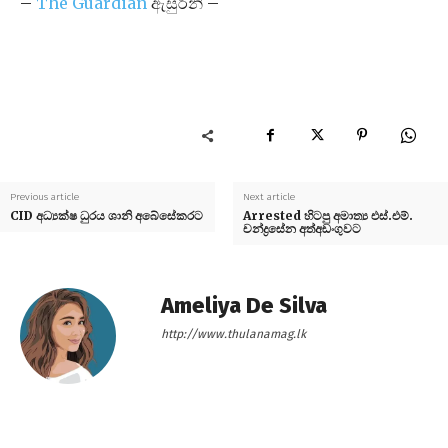
–
The Guardian
ඇසුරිනි –
Previous article
Next article
CID අධ්‍යක්ෂ ධුරය ශානි අබේසේකරට
Arrested හිටපු අමාත්‍ය එස්.එම්.
චන්ද්‍රසේන අත්අඩංගුවට
Ameliya De Silva
http://www.thulanamag.lk