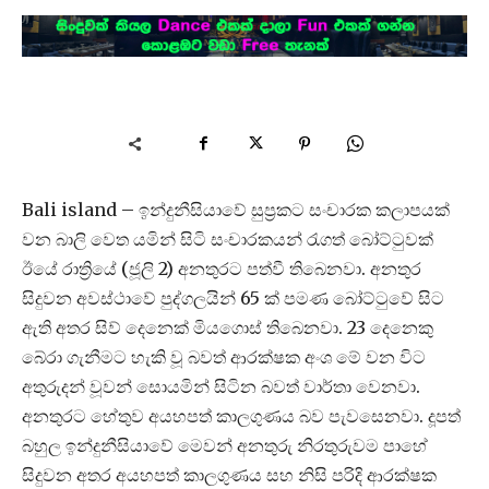
Bali island – ඉන්දුනීසියාවේ සුප්‍රකට සංචාරක කලාපයක්
වන බාලි වෙත යමින් සිටි සංචාරකයන් රැගත් බෝට්ටුවක්
ඊයේ රාත්‍රියේ (ජූලි 2) අනතුරට පත්වී තිබෙනවා. අනතුර
සිදුවන අවස්ථාවේ පුද්ගලයින් 65 ක් පමණ බෝට්ටුවේ සිට
ඇති අතර සිව් දෙනෙක් මියගොස් තිබෙනවා. 23 දෙනෙකු
බේරා ගැනීමට හැකි වූ බවත් ආරක්ෂක අංශ මේ වන විට
අතුරුදන් වූවන් සොයමින් සිටින බවත් වාර්තා වෙනවා.
අනතුරට හේතුව අයහපත් කාලගුණය බව පැවසෙනවා. දූපත්
බහුල ඉන්දුනීසියාවේ මෙවන් අනතුරු නිරතුරුවම පාහේ
සිදුවන අතර අයහපත් කාලගුණය සහ නිසි පරිදි ආරක්ෂක