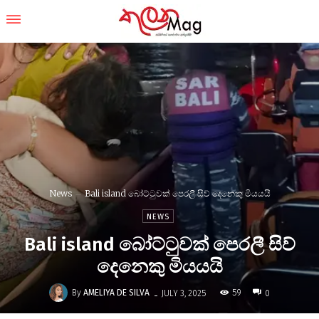
News
Bali island බෝට්ටුවක් පෙරලී සිව් දෙනෙකු මියයයි
NEWS
Bali island බෝට්ටුවක් පෙරලී සිව්
දෙනෙකු මියයයි
-
By
AMELIYA DE SILVA
59
JULY 3, 2025
0