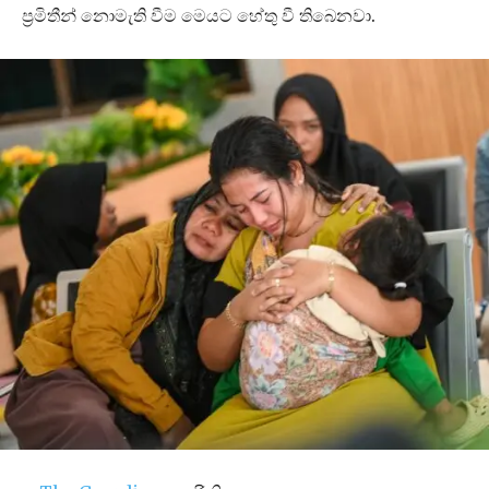
ප්‍රමිතීන් නොමැති වීම මෙයට හේතු වී තිබෙනවා.