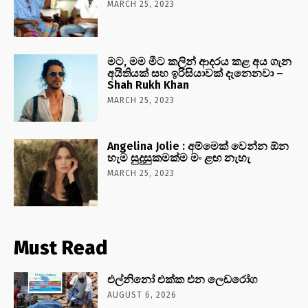
MARCH 25, 2023
මට, මම මීට කලින් ආදරය කළ අය ගැන
අයිතියක් සහ ඉරිසියාවක් දැනෙනවා –
Shah Rukh Khan
MARCH 25, 2023
Angelina Jolie : අම්මෙක් වෙන්න ඕන
හැම සුදුසුකමක්ම මං ළඟ නැහැ
MARCH 25, 2023
Must Read
එල්නිනෝ එක්ක එන ලෙඩරෝග
AUGUST 6, 2026