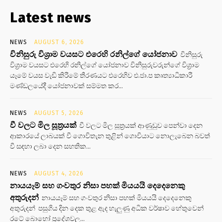
Latest news
NEWS
AUGUST 6, 2026
විනිසුරු විශ්‍රාම වයසට එරෙහි රනිල්ගේ යෝජනාව
විනිසුරු
විශ්‍රාම වයසට එරෙහි රනිල්ගේ යෝජනාව විනිසුරුවරුන්ගේ විශ්‍රාම
යෑමේ වයස වැඩි කිරීමේ තීරණයට එරෙහිව එ.ජා.ප කෘත්‍යාධිකාරී
මණ්ඩලයේදී යෝජනාවක් සම්මත කර...
NEWS
AUGUST 5, 2026
වී වලට මිල සූත්‍රයක්
වී වලට මිල සූත්‍රයක් ආණුඩුව පෙන්වා දෙන
ආකාරයේ ලාබයක් වී ගොවිතැන තුළින් ගොවියාට නොලැබෙන බවත්
වී සඳහා ලබා දෙන සහතික...
NEWS
AUGUST 4, 2026
නායයෑම් සහ ගංවතුර නිසා පහක් මියයයි දෙදෙනෙකු
අතුරුදන්
නායයෑම් සහ ගංවතුර නිසා පහක් මියයයි දෙදෙනෙකු
අතුරුදන් පසුගිය දින දෙක තුළ ඇද හැලුණු අධික වර්ෂාව හේතුවෙන්
රටේ බොහෝ ප්‍රදේශවල...