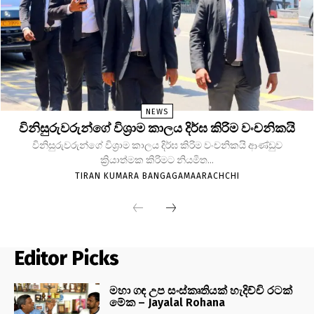
NEWS
විනිසුරුවරුන්ගේ විශ්‍රාම කාලය දිර්ඝ කිරිම වංචනිකයි
විනිසුරුවරුන්ගේ විශ්‍රාම කාලය දිර්ඝ කිරිම වංචනිකයි ආණ්ඩුව
ක්‍රියාත්මක කිරිමට නියමිත...
TIRAN KUMARA BANGAGAMAARACHCHI
Editor Picks
මහා ගඳ උප සංස්කෘතියක් හැදිච්චි රටක්
මේක – Jayalal Rohana