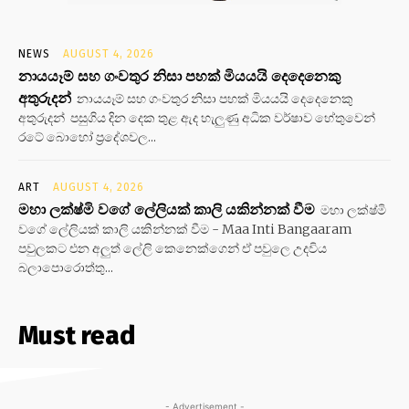
NEWS
AUGUST 4, 2026
නායයෑම් සහ ගංවතුර නිසා පහක් මියයයි දෙදෙනෙකු
අතුරුදන්
නායයෑම් සහ ගංවතුර නිසා පහක් මියයයි දෙදෙනෙකු
අතුරුදන් පසුගිය දින දෙක තුළ ඇද හැලුණු අධික වර්ෂාව හේතුවෙන්
රටේ බොහෝ ප්‍රදේශවල...
ART
AUGUST 4, 2026
මහා ලක්ෂ්මි වගේ ලේලියක් කාලි යකින්නක් වීම
මහා ලක්ෂ්මි
වගේ ලේලියක් කාලි යකින්නක් වීම - Maa Inti Bangaaram
පවුලකට එන අලුත් ලේලි කෙනෙක්ගෙන් ඒ පවුලෙ උදවිය
බලාපොරොත්තු...
Must read
- Advertisement -